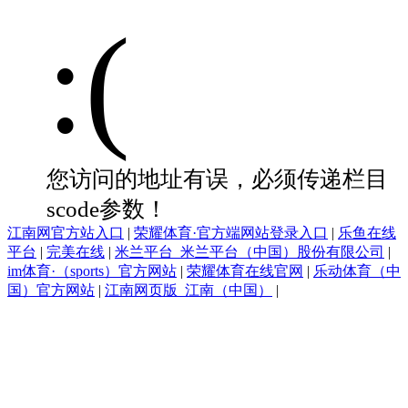
:(
您访问的地址有误，必须传递栏目
scode参数！
江南网官方站入口
|
荣耀体育·官方端网站登录入口
|
乐鱼在线
平台
|
完美在线
|
米兰平台_米兰平台（中国）股份有限公司
|
im体育·（sports）官方网站
|
荣耀体育在线官网
|
乐动体育（中
国）官方网站
|
江南网页版_江南（中国）
|