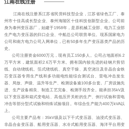
江南在线注册
江南在线注册系江苏省民营科技型企业，江苏省绿色工厂、泰
州市十佳高成长型企业、泰州海陵区十佳科技创新型企业。公司前
身为泰州变压器厂，始建于1958年，是原机械工业部、电力工业部
生产电力变压器的归口企业、中船总公司联营单位。现系国家电力
公司和南方电力公司入网单位，已有50多年生产变压器类产品的历
史。
公司注册资金6000万元，现有员工150多人。公司占地面积6.2
万平方米，建筑面积2.6万平方米。拥有国内较先进的硅钢片剪切
线、自动绕线机、箔式绕线机、真空干燥、真空浇注及非晶合金铁
芯变压器专用生产线和多功能电性能综合测试台、雷电冲击发生
器、局放、声级、温升等生产、检测设备逾100多台套。厂房设施先
进、生产设备精良、制造工艺完备、检测手段齐全。能承担35kV及
以下变压器和箱式变电站、高低压开关柜的生产、例行试验和雷电
冲击等部分型式试验和特殊试验项目。年综合生产能力400万kVA以
上。
公司主要产品有：35kV级及以下干式变压器、油浸式变压器、
非晶合金变压器、船用变压器、水冷式船用变压器、海洋平台用变