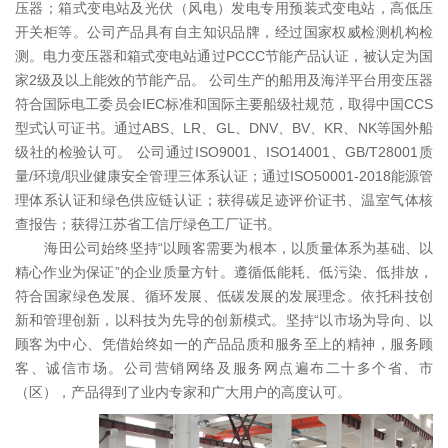
压器；箱式变电站及光伏（风电）发电专用预装式变电站，高低压
开关柜等。公司产品具有自主知识品牌，经过国家权威检测机构检
测。电力变压器和箱式变电站通过PCCC节能产品认证，被认定为国
家2级及以上能效的节能产品。 公司生产的船用及海洋平台用变压器
符合国际电工委员会IEC标准和国际主要船级社规范，取得中国CCS
型式认可证书。通过ABS、LR、GL、DNV、BV、KR、NK等国外船
级社的检验认可。 公司通过ISO9001、ISO14001、GB/T28001质
量/环境/职业健康安全管理三体系认证；通过ISO50001-2018能源管
理体系认证和绿色供应链认证；获得碳足迹评价证书、温室气体核
查报告；获得江苏省工信厅绿色工厂证书。
海田公司始终坚持“以顾客需要为根本，以质量体系为基础、以
精心作业为保证”的企业质量方针。遵循低能耗、低污染、低排放，
符合国家绿色发展、循环发展、低碳发展的发展理念。依托科技创
新和管理创新，以科技为先导的创新模式。坚持“以市场为导向、以
顾客为中心、凭借始终如一的产品品质和服务至上的精神，服务顾
客、诚信市场。公司营销网络及服务网点遍布二十多个省、市
（区），产品得到了业内专家和广大用户的高度认可。