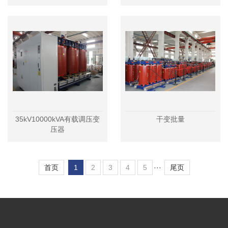
35kV10000kVA有载调压变
干变批量
压器
首页
1
2
3
4
5
···
尾页