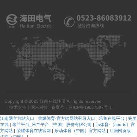
Copyright © 2023 江南在线注册 All rights reserved
技术支持丨
图米科技
备案号：
苏ICP备19027587号-1
江南网官方站入口
|
荣耀体育·官方端网站登录入口
|
乐鱼在线平台
|
完美
在线
|
米兰平台_米兰平台（中国）股份有限公司
|
im体育·（sports）官
方网站
|
荣耀体育在线官网
|
乐动体育（中国）官方网站
|
江南网页版_
江南（中国）
|