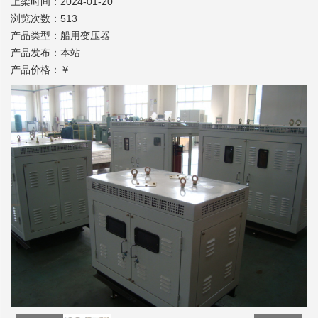
上架时间：2024-01-20
浏览次数：513
产品类型：船用变压器
产品发布：本站
产品价格：￥