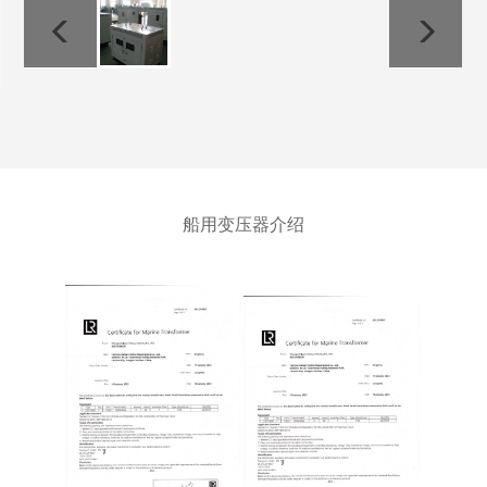
船用变压器介绍