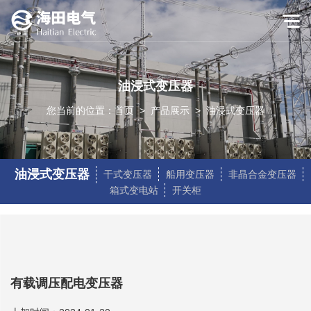
油浸式变压器
您当前的位置：
首页
>
产品展示
>
油浸式变压器
油浸式变压器
干式变压器
船用变压器
非晶合金变压器
箱式变电站
开关柜
有载调压配电变压器