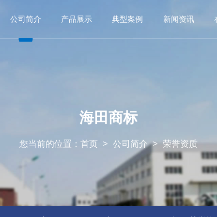
公司简介
产品展示
典型案例
新闻资讯
导致辞
干式变压器
厂荣厂貌
船用变压器
公共建设
荣誉资质
非晶合金变压器
铁路交通
江南在线注册
箱式变电站
公司动态
其他项目
行业动态
开关柜
海田商标
您当前的位置：
首页
>
公司简介
>
荣誉资质