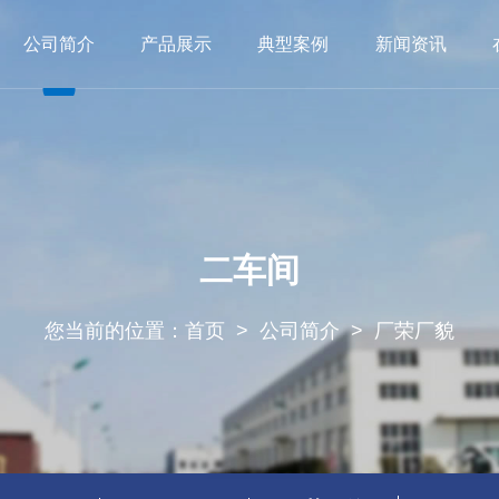
公司简介
产品展示
典型案例
新闻资讯
导致辞
干式变压器
厂荣厂貌
船用变压器
公共建设
荣誉资质
非晶合金变压器
铁路交通
江南在线注册
箱式变电站
公司动态
其他项目
行业动态
开关柜
二车间
您当前的位置：
首页
>
公司简介
>
厂荣厂貌