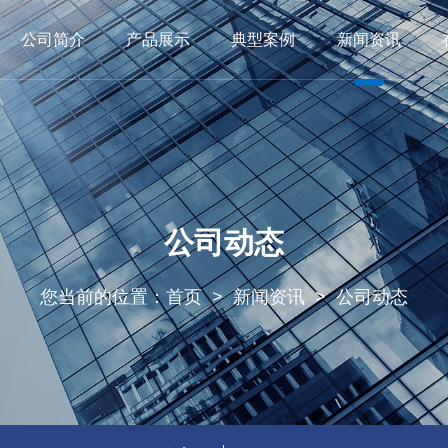
公司简介
产品展示
典型案例
新闻资讯
导致辞
干式变压器
厂荣厂貌
船用变压器
公共建设
荣誉资质
非晶合金变压器
铁路交通
江南在线注册
箱式变电站
公司动态
其他项目
行业动态
开关柜
公司动态
您当前的位置：
首页
>
新闻资讯
>
公司动态