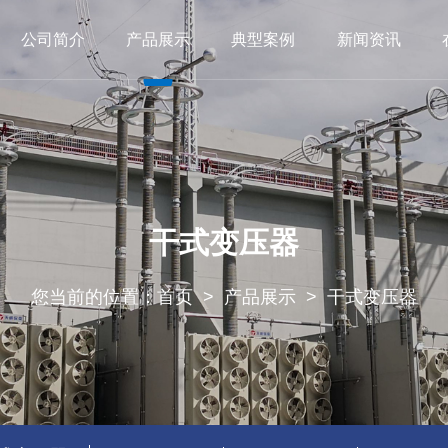
公司简介
产品展示
典型案例
新闻资讯
导致辞
干式变压器
厂荣厂貌
船用变压器
公共建设
荣誉资质
非晶合金变压器
铁路交通
江南在线注册
箱式变电站
公司动态
其他项目
行业动态
开关柜
干式变压器
您当前的位置：
首页
>
产品展示
>
干式变压器